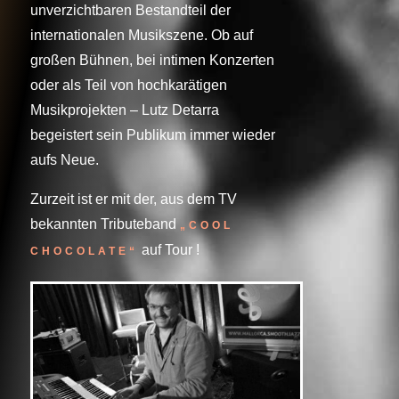
unverzichtbaren Bestandteil der
internationalen Musikszene. Ob auf
großen Bühnen, bei intimen Konzerten
oder als Teil von hochkarätigen
Musikprojekten – Lutz Detarra
begeistert sein Publikum immer wieder
aufs Neue.
Zurzeit ist er mit der, aus dem TV
bekannten Tributeband
„COOL
auf Tour !
CHOCOLATE“