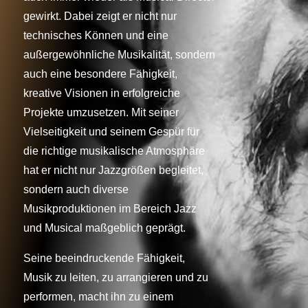
gewirkt. Dabei zeigt er nicht nur
technisches Können und eine
außergewöhnliche Musikalität, sondern
auch eine besondere Fähigkeit,
kreative Visionen in erfolgreiche
Projekte umzusetzen. Mit seiner
Vielseitigkeit und seinem Gespür für
die richtige musikalische Atmosphäre
hat er nicht nur Jazzgrößen begleitet,
sondern auch diverse
Musikproduktionen im Bereich Jazz
und Musical maßgeblich geprägt.
Seine beeindruckende Fähigkeit,
Musik zu leiten, zu arrangieren und zu
performen, macht ihn zu einem